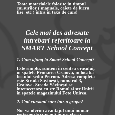
Toate materialele folosite in timpul
cursurilor ( manuale, caiete de lucru,
fise, etc ) intra in taxa de curs!
Cele mai des adresate
intrebari referitoare la
SMART School Concept
1. Cum ajung la Smart School Concept?
Este simplu, suntem in centru orasului,
in spatele Primariei Craiova, in locatia
fostului sediu Petrom. Adresa completa
este Strada Sãvineşti, numarul 3,
Craiova. Strada Sãvineşti se
intersecteaza cu str Romul si str Unirii
in spatele magazinului Foto Unirea.
2. Cati cursanti sunt intr-o grupa?
Noi va oferim avantajul unui numar
restrans de cursanti intr-o clasa: