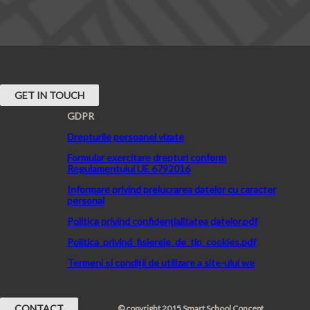
GET IN TOUCH
GDPR
Drepturile persoanei vizate
Formular exercitare drepturi conform
Regulamentului UE 6792016
Informare privind prelucrarea datelor cu caracter
personal
Politica privind confidenţialitatea datelor.pdf
Politica_privind_fisierele_de_tip_cookies.pdf
Termeni și condiții de utilizare a site-ului we
CONTACT
© copyright 2015 Smart School Concept.