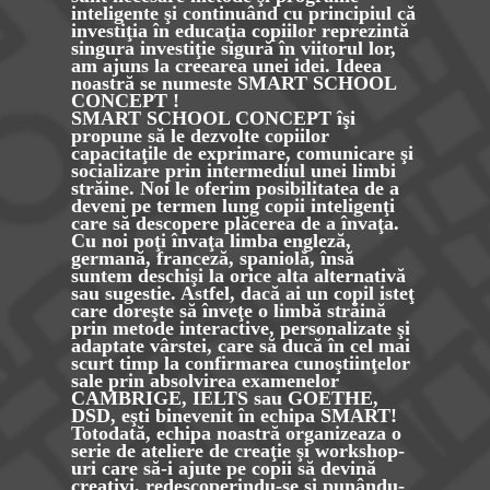
inteligente şi continuând cu principiul că
investiţia în educaţia copiilor reprezintă
singura investiţie sigură în viitorul lor,
am ajuns la creearea unei idei. Ideea
noastră se numeste SMART SCHOOL
CONCEPT !
SMART SCHOOL CONCEPT îşi
propune să le dezvolte copiilor
capacitaţile de exprimare, comunicare şi
socializare prin intermediul unei limbi
străine. Noi le oferim posibilitatea de a
deveni pe termen lung copii inteligenţi
care să descopere plăcerea de a învaţa.
Cu noi poţi învaţa limba engleză,
germană, franceză, spaniolă, însă
suntem deschişi la orice alta alternativă
sau sugestie. Astfel, dacă ai un copil isteţ
care doreşte să înveţe o limbă străină
prin metode interactive, personalizate şi
adaptate vârstei, care să ducă în cel mai
scurt timp la confirmarea cunoştiinţelor
sale prin absolvirea examenelor
CAMBRIGE, IELTS sau GOETHE,
DSD, eşti binevenit în echipa SMART!
Totodată, echipa noastră organizeaza o
serie de ateliere de creaţie şi workshop-
uri care să-i ajute pe copii să devină
creativi, redescoperindu-se şi punându-