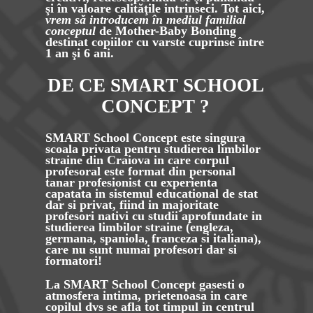
şi în valoare calităţile intrinseci. Tot aici,
vrem să introducem în mediul familial
conceptul
de
Mother-Baby Bonding
destinat copiilor cu varste cuprinse între
1 an şi 6 ani.
DE CE SMART SCHOOL
CONCEPT ?
SMART School Concept este singura
scoala privata pentru studierea limbilor
straine din Craiova in care corpul
profesoral este format din personal
tanar profesionist cu experienta
capatata in sistemul educational de stat
dar si privat, fiind in majoritate
profesori nativi cu studii aprofundate in
studierea limbilor straine (engleza,
germana, spaniola, franceza si italiana),
care nu sunt numai profesori dar si
formatori!
La SMART School Concept gasesti o
atmosfera intima, prietenoasa in care
copilul dvs se afla tot timpul in centrul