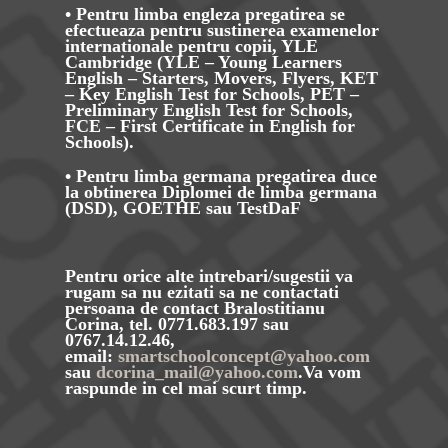
• Pentru limba engleza pregatirea se
efectueaza pentru sustinerea examenelor
internationale pentru copii, YLE
Cambridge (YLE – Young Learners
English – Starters, Movers, Flyers, KET
– Key English Test for Schools, PET –
Preliminary English Test for Schools,
FCE – First Certificate in English for
Schools).
• Pentru limba germana pregatirea duce
la obtinerea Diplomei de limba germana
(DSD), GOETHE sau TestDaF
Pentru orice alte intrebari/sugestii va
rugam sa nu ezitati sa ne contactati
persoana de contact
Bralostitianu
Corina
, tel. 0771.683.197 sau
0767.14.12.46,
email:
smartschoolconcept@yahoo.com
sau
dcorina_mail@yahoo.com
.Va vom
raspunde in cel mai scurt timp.