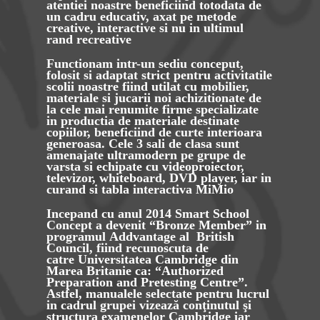
atentiei noastre beneficiind totodata de
un cadru educativ, axat pe metode
creative, interactive si nu in ultimul
rand recreative
Functionam intr-un sediu conceput,
folosit si adaptat strict pentru activitatile
scolii noastre fiind utilat cu mobilier,
materiale si jucarii noi achizitionate de
la cele mai renumite firme specializate
in productia de materiale destinate
copiilor, beneficiind de curte interioara
generoasa. Cele 3 sali de clasa sunt
amenajate ultramodern pe grupe de
varsta si echipate cu videoproiector,
televizor, whiteboard, DVD player, iar in
curand si tabla interactiva MiMio
Incepand cu anul 2014 Smart School
Concept a devenit “
Bronze Member
” in
programul
Addvantage
al
British
Council
, fiind recunoscuta de
catre
Universitatea Cambridge din
Marea Britanie
ca: “
Authorized
Preparation and Pretesting Centre
”.
Astfel, manualele selectate pentru lucrul
in cadrul grupei vizează conţinutul şi
structura examenelor Cambridge iar