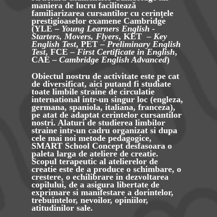
maniera de lucru facilitează
familiarizarea cursantilor cu cerinţele
prestigioaselor examene Cambridge
(
YLE
–
Young Learners English -
Starters, Movers, Flyers
,
KET
–
Key
English Test
,
PET
–
Preliminary English
Test
,
FCE
–
First Certificate in English
,
CAE
–
Cambridge English Advanced
)
Obiectul nostru de activitate este pe cat
de diversificat, aici putand fi studiate
toate limbile straine de circulatie
international intr-un singur loc (engleza,
germana, spaniola, italiana, franceza),
pe atat de adaptat cerintelor cursantilor
nostri. Alaturi de studierea limbilor
straine intr-un cadru organizat si dupa
cele mai noi metode pedagogice,
SMART School Concept desfasoara o
paleta larga de ateliere de creatie.
Scopul terapeutic al atelierelor de
creatie este de a produce o schimbare, o
crestere, o echilibrare in dezvoltarea
copilului, de a asigura libertate de
exprimare si manifestare a dorintelor,
trebuintelor, nevoilor, opiniilor,
atitudinilor sale.